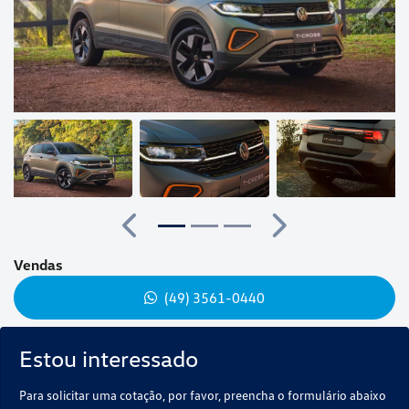
Anterior
Próx
Anterior
Próximo
Vendas
(49) 3561-0440
Estou interessado
Para solicitar uma cotação, por favor, preencha o formulário abaixo