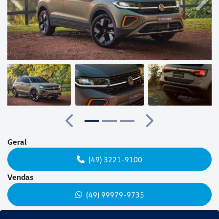
Anterior
Próx
Anterior
Próximo
Geral
(49) 3221-9100
Vendas
(49) 99979-9735