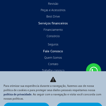
Revisão
Peças e Acessórios
Best Drive
Serviços financeiros
Financiamento
Consórcio
Seguros
Fale Conosco
Quem Somos
Contato
Trabalhe conosco
Política de privacidade
Código de Conduta
Para otimizar sua experiência durante a navegação, fazemos uso de nossa
política de cookies e para proteger seus dados pessoais respeitamos nossa
política de privacidade
. Ao seguir com a navegação e visita você concorda com
Desacelere. Seu bem maior é a vida.
nossas políticas.