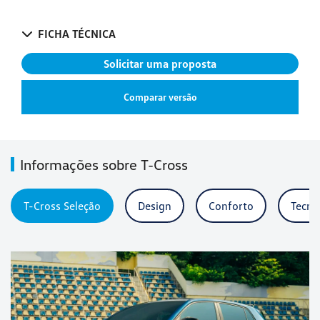
FICHA TÉCNICA
Solicitar uma proposta
Comparar versão
Informações sobre T-Cross
T-Cross Seleção
Design
Conforto
Tecno