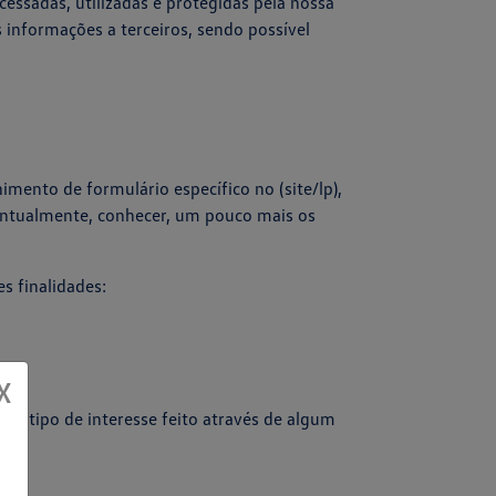
essadas, utilizadas e protegidas pela nossa
 informações a terceiros, sendo possível
mento de formulário específico no (site/lp),
entualmente, conhecer, um pouco mais os
s finalidades:
X
m o tipo de interesse feito através de algum