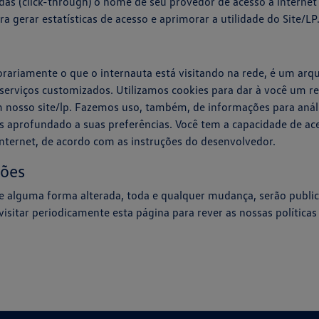
itadas (click-through) o nome de seu provedor de acesso à interne
ra gerar estatísticas de acesso e aprimorar a utilidade do Site/LP
riamente o que o internauta está visitando na rede, é um arqui
erviços customizados. Utilizamos cookies para dar à você um r
 nosso site/lp. Fazemos uso, também, de informações para aná
 aprofundado a suas preferências. Você tem a capacidade de acei
nternet, de acordo com as instruções do desenvolvedor.
sões
 de alguma forma alterada, toda e qualquer mudança, serão publi
isitar periodicamente esta página para rever as nossas política