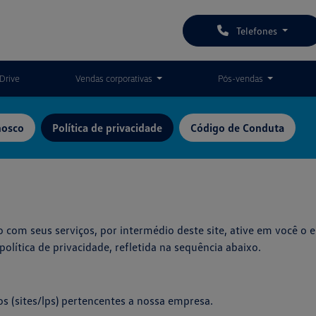
Telefones
Drive
Vendas corporativas
Pós-vendas
nosco
Política de privacidade
Código de Conduta
 com seus serviços, por intermédio deste site, ative em você o 
olítica de privacidade, refletida na sequência abaixo.
 os (sites/lps) pertencentes a nossa empresa.