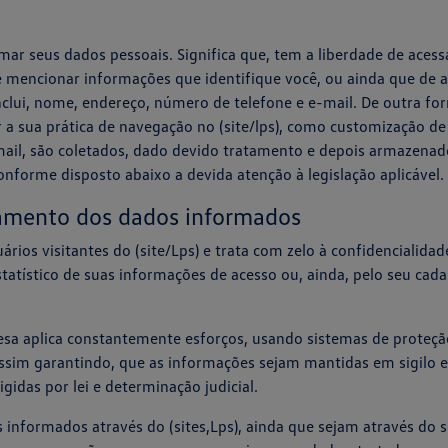
mar seus dados pessoais. Significa que, tem a liberdade de acessa
mencionar informações que identifique você, ou ainda que de a 
nclui, nome, endereço, número de telefone e e-mail. De outra f
 a sua prática de navegação no (site/lps), como customização d
il, são coletados, dado devido tratamento e depois armazena
nforme disposto abaixo a devida atenção à legislação aplicável.
tamento dos dados informados
ios visitantes do (site/Lps) e trata com zelo à confidencialida
statístico de suas informações de acesso ou, ainda, pelo seu ca
sa aplica constantemente esforços, usando sistemas de proteçã
, assim garantindo, que as informações sejam mantidas em sigilo
gidas por lei e determinação judicial.
 informados através do (sites,Lps), ainda que sejam através do