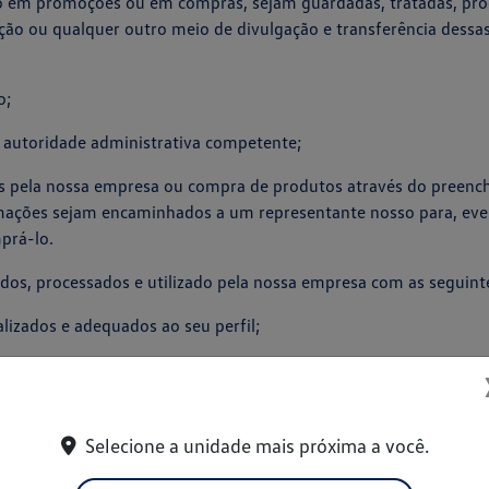
ão em promoções ou em compras, sejam guardadas, tratadas, proc
ção ou qualquer outro meio de divulgação e transferência dessas
o;
e autoridade administrativa competente;
s pela nossa empresa ou compra de produtos através do preenchi
rmações sejam encaminhados a um representante nosso para, ev
prá-lo.
os, processados e utilizado pela nossa empresa com as seguinte
alizados e adequados ao seu perfil;
romovidos por nossa empresa como; promoções e sorteios;
sa contate você para oferecer produtos e serviços, de acordo co
Selecione a unidade mais próxima a você.
 até mesmo, através de envio e recebimento de e-mails.