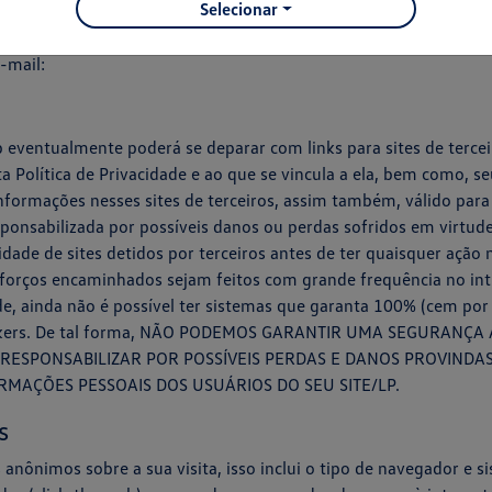
Selecionar
 acessar, alterar, corrigir, excluir ou bloquear suas informaçõe
-mail:
eventualmente poderá se deparar com links para sites de tercei
ta Política de Privacidade e ao que se vincula a ela, bem como,
formações nesses sites de terceiros, assim também, válido para 
ponsabilizada por possíveis danos ou perdas sofridos em virtude 
idade de sites detidos por terceiros antes de ter quaisquer ação 
forços encaminhados sejam feitos com grande frequência no int
e, ainda não é possível ter sistemas que garanta 100% (cem por
o hackers. De tal forma, NÃO PODEMOS GARANTIR UMA SEGURAN
E RESPONSABILIZAR POR POSSÍVEIS PERDAS E DANOS PROVINDA
MAÇÕES PESSOAIS DOS USUÁRIOS DO SEU SITE/LP.
s
nônimos sobre a sua visita, isso inclui o tipo de navegador e s