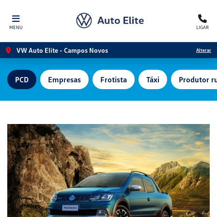
MENU
LIGAR
VW Auto Elite - Campos Novos
Alterar
PCD
Empresas
Frotista
Táxi
Produtor ru