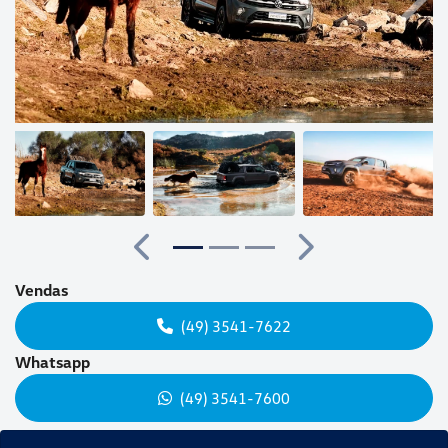
Anterior
Próx
Anterior
Próximo
Vendas
(49) 3541-7622
Whatsapp
(49) 3541-7600