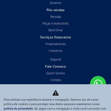
Governo
Pós-vendas
Revisão
Peças e Acessórios
Best Drive
Serviços financeiros
Financiamento
Consórcio
Seguros
Fale Conosco
Quem Somos
Contato
Trabalhe conosco
Política de privacidade
Para otimizar sua experiência durante a navegação, fazemos uso de nossa
Código de Conduta
política de cookies e para proteger seus dados pessoais respeitamos nossa
política de privacidade
. Ao seguir com a navegação e visita você concorda com