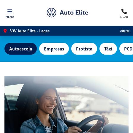
MENU
LIGAR
VW Auto Elite - Lages
Alterar
Autoescola
Empresas
Frotista
Táxi
PCD