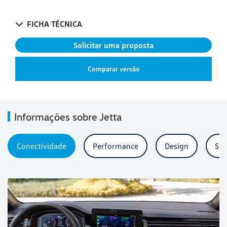
FICHA TÉCNICA
Solicitar uma proposta
Comparar versão
Informações sobre Jetta
Conectividade
Performance
Design
Seg