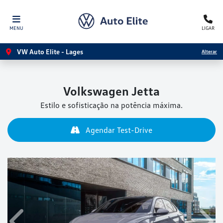
MENU
LIGAR
VW Auto Elite - Lages
Alterar
Volkswagen
Jetta
Estilo e sofisticação na potência máxima.
Agendar Test-Drive