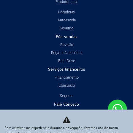
Produtor rural
Locadoras
Autoescola
Governo
Pós-vendas
Revisão
Peças e Acessórios
Best Drive
Serviços financeiros
Financiamento
Consórcio
Seguros
Fale Conosco
Quem Somos
Contato
Para otimizar sua experiência durante a navegação, fazemos uso de nossa
Trabalhe conosco