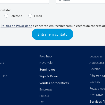
contato:
Telefone
Email
a
Política de Privacidade
e concordo em receber comunicações da concession
Entrar em contato
Polo Track
Locadoras
Novo Polo
Autoescola
vus
Governo
Seminovos
Pós-venda
R-Line
Sign & Drive
Revisão
Vendas corporativas
Peças e Ace
Empresas
Best Drive
Frotista
Serviços f
Táxi