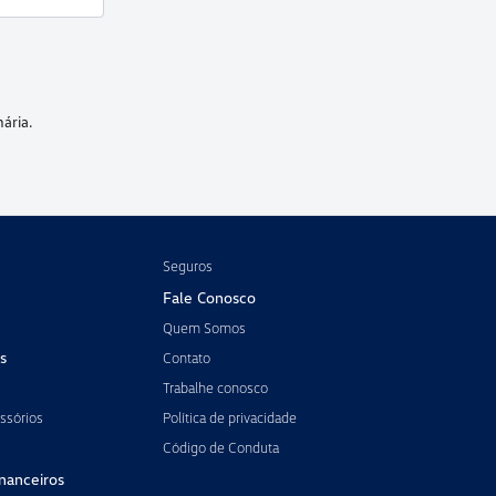
ária.
Seguros
Fale Conosco
Quem Somos
s
Contato
Trabalhe conosco
ssórios
Política de privacidade
Código de Conduta
inanceiros