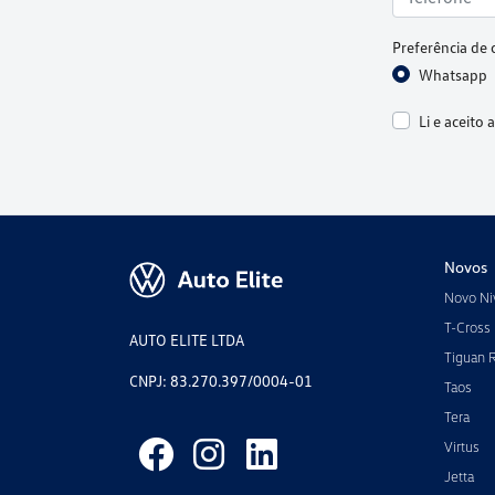
Preferência de 
Whatsapp
Li e aceito 
Novos
Novo Ni
T-Cross
AUTO ELITE LTDA
Tiguan 
CNPJ: 83.270.397/0004-01
Taos
Tera
Virtus
Jetta