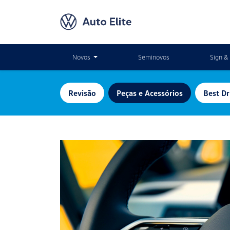
Novos
Seminovos
Sign & 
Revisão
Peças e Acessórios
Best Dr