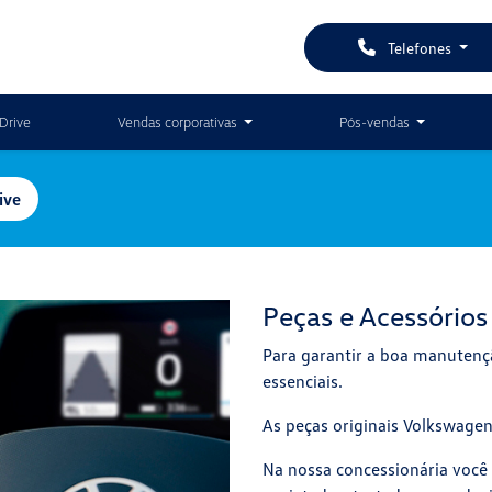
Telefones
Drive
Vendas corporativas
Pós-vendas
ive
Peças e Acessórios
Para garantir a boa manutençã
essenciais.
As peças originais Volkswage
Na nossa concessionária você