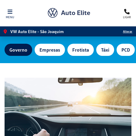
MENU
LIGAR
VW Auto Elite - São Joaquim
Alterar
Governo
Empresas
Frotista
Táxi
PCD