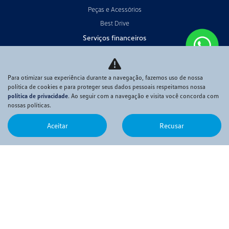
Peças e Acessórios
Best Drive
Serviços financeiros
Financiamento
Consórcio
Para otimizar sua experiência durante a navegação, fazemos uso de nossa
Seguros
política de cookies e para proteger seus dados pessoais respeitamos nossa
política de privacidade
. Ao seguir com a navegação e visita você concorda com
Fale Conosco
nossas políticas.
Quem Somos
Aceitar
Recusar
Contato
Trabalhe conosco
Política de privacidade
Código de Conduta
Desacelere. Seu bem maior é a vida.