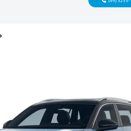
(49) 3233
°