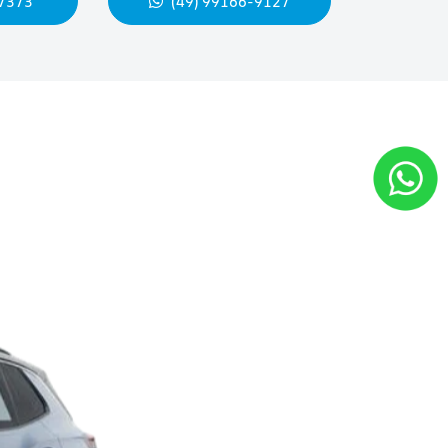
-7373
(49) 99166-9127