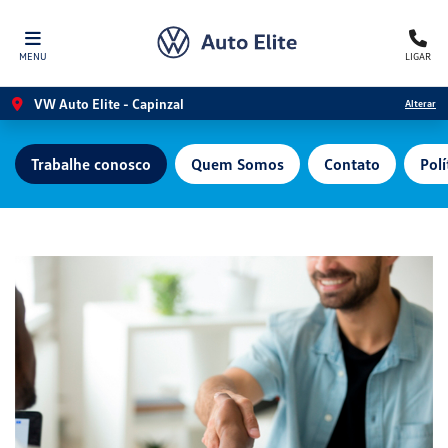
MENU
LIGAR
VW Auto Elite - Capinzal
Alterar
Trabalhe conosco
Quem Somos
Contato
Polí