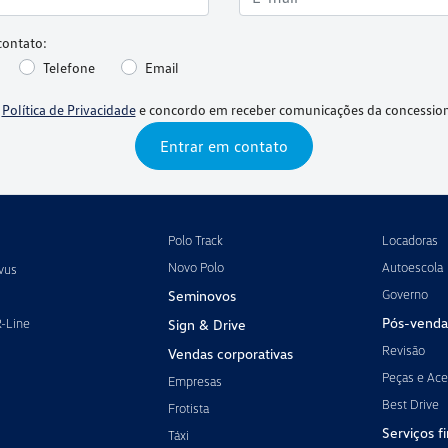
contato:
Telefone
Email
a
Política de Privacidade
e concordo em receber comunicações da concession
Entrar em contato
Polo Track
Locadoras
Novo Polo
Autoescola
vus
Governo
Seminovos
Pós-venda
R-Line
Sign & Drive
Revisão
Vendas corporativas
Peças e Ace
Empresas
Best Drive
Frotista
Serviços f
Táxi