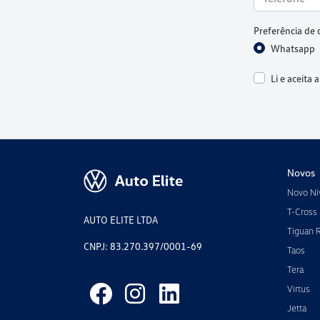
Preferência de 
Whatsapp
Li e aceita 
Novos
Novo Ni
T-Cross
AUTO ELITE LTDA
Tiguan 
CNPJ: 83.270.397/0001-69
Taos
Tera
Virtus
Jetta