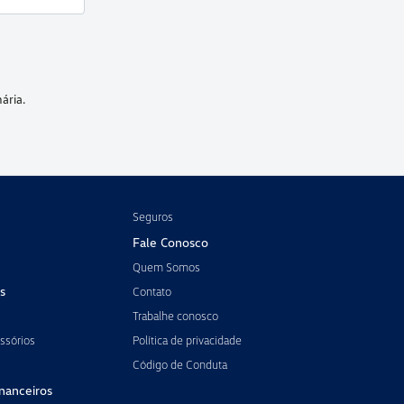
ária.
Seguros
Fale Conosco
Quem Somos
s
Contato
Trabalhe conosco
ssórios
Política de privacidade
Código de Conduta
inanceiros