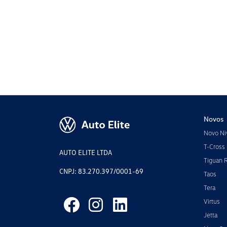
Novos
Novo Ni
T-Cross
AUTO ELITE LTDA
Tiguan 
CNPJ: 83.270.397/0001-69
Taos
Tera
Virtus
Jetta