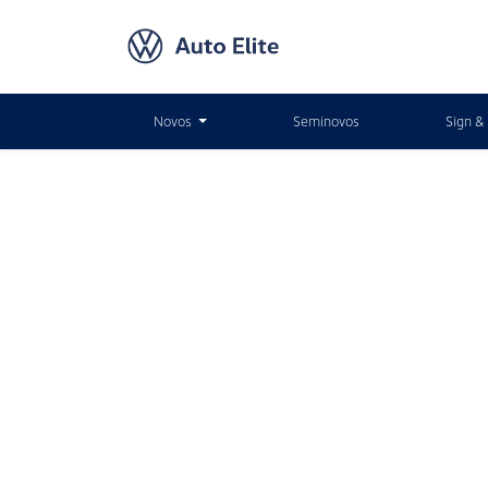
Novos
Seminovos
Sign & 