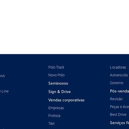
Polo Track
Locadoras
Novo Polo
Autoescola
vus
Governo
Seminovos
Pós-venda
R-Line
Sign & Drive
Revisão
Vendas corporativas
Peças e Ace
Empresas
Best Drive
Frotista
Serviços f
Táxi