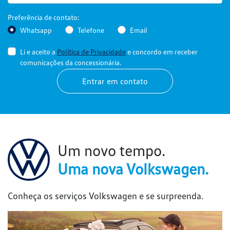
Preferência de contato:
Whatsapp
Telefone
Email
Li e aceito a
Política de Privacidade
e concordo em receber
comunicações da concessionária.
Entrar em contato
Um novo tempo.
Uma nova Volkswagen.
Conheça os serviços Volkswagen e se surpreenda.