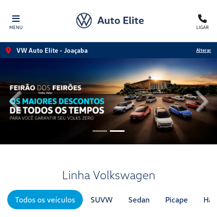
MENU
LIGAR
VW Auto Elite - Joaçaba
Alterar
templates.template-01.components.carousel.texts.control
temp
Linha Volkswagen
Todos os veículos
SUVW
Sedan
Picape
Hat