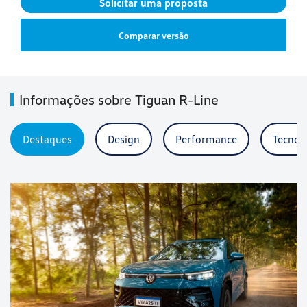
Solicitar uma proposta
Comparar versão
Informações sobre Tiguan R-Line
Destaques
Design
Performance
Tecnol