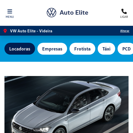
MENU
LIGAR
VW Auto Elite - Videira
Alterar
Locadoras
Empresas
Frotista
Táxi
PCD