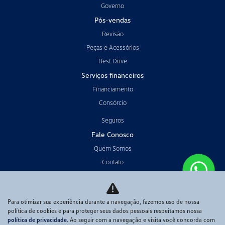
Governo
Pós-vendas
Revisão
Peças e Acessórios
Best Drive
Serviços financeiros
Financiamento
Consórcio
Seguros
Fale Conosco
Quem Somos
Contato
Trabalhe conosco
Política de privacidade
Para otimizar sua experiência durante a navegação, fazemos uso de nossa
Código de Conduta
política de cookies e para proteger seus dados pessoais respeitamos nossa
política de privacidade
. Ao seguir com a navegação e visita você concorda com