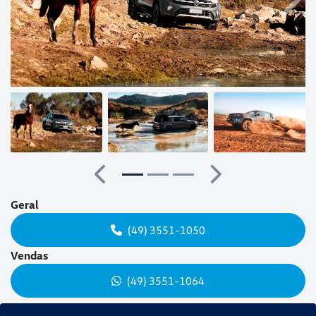
Anterior
Próx
Anterior
Próximo
Geral
(49) 3551-1050
Vendas
(49) 3551-1064