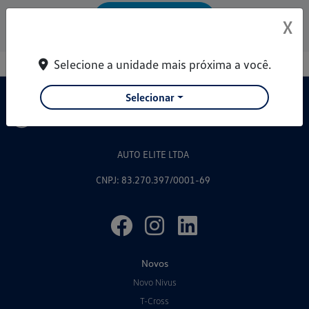
Entrar em contato
X
Selecione a unidade mais próxima a você.
Selecionar
AUTO ELITE LTDA
CNPJ: 83.270.397/0001-69
Novos
Novo Nivus
T-Cross