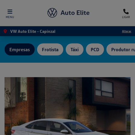
MENU
LIGAR
VW Auto Elite - Capinzal
Alterar
Empresas
Frotista
Táxi
PCD
Produtor ru