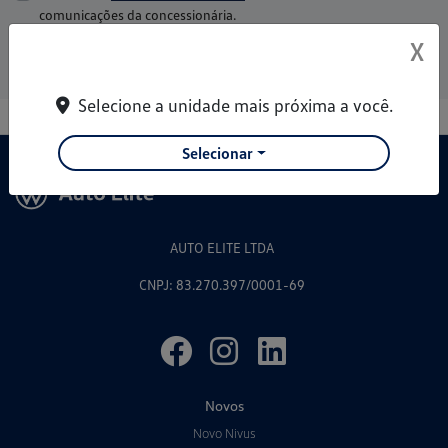
comunicações da concessionária.
X
Entrar em contato
Selecione a unidade mais próxima a você.
Selecionar
AUTO ELITE LTDA
CNPJ: 83.270.397/0001-69
Novos
Novo Nivus