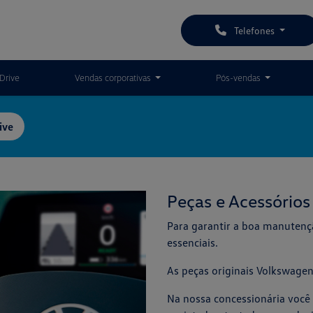
Telefones
Drive
Vendas corporativas
Pós-vendas
ive
Peças e Acessórios
Para garantir a boa manutençã
essenciais.
As peças originais Volkswage
Na nossa concessionária você