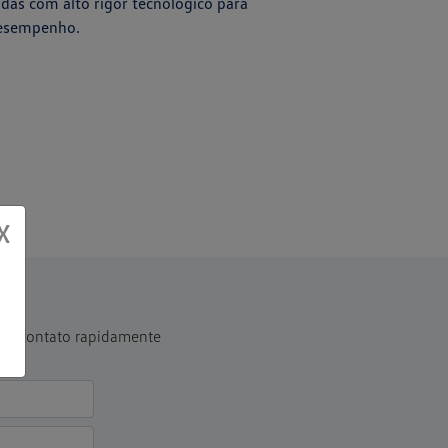
idas com alto rigor tecnológico para
esempenho.
X
 em contato rapidamente