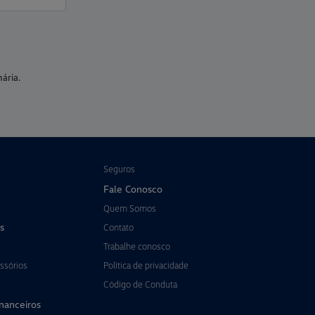
ária.
Seguros
Fale Conosco
Quem Somos
s
Contato
Trabalhe conosco
ssórios
Política de privacidade
Código de Conduta
inanceiros