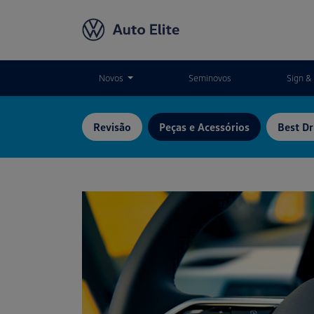
Novos
Seminovos
Sign & 
Revisão
Peças e Acessórios
Best Dr