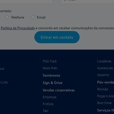
contato:
Telefone
Email
a
Política de Privacidade
e concordo em receber comunicações da concession
Entrar em contato
Polo Track
Locadoras
Novo Polo
Autoescola
vus
Governo
Seminovos
Pós-venda
R-Line
Sign & Drive
Revisão
Vendas corporativas
Peças e Ace
Empresas
Best Drive
Frotista
Serviços f
Táxi