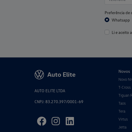
Preferência de 
Whatsapp
Li e aceito 
Novos
Novo Ni
T-Cross
AUTO ELITE LTDA
Tiguan 
CNPJ: 83.270.397/0001-69
Taos
Tera
Virtus
Jetta