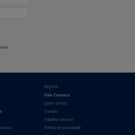
ária.
Seguros
Fale Conosco
Quem Somos
s
Contato
Trabalhe conosco
ssórios
Política de privacidade