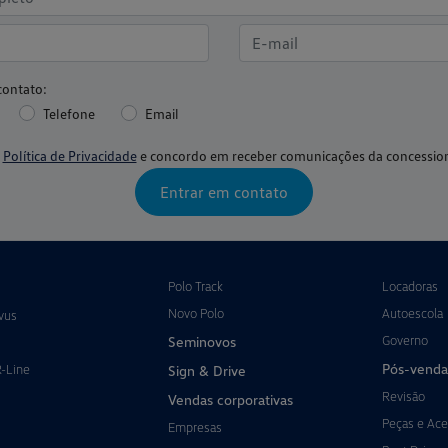
contato:
Telefone
Email
a
Política de Privacidade
e concordo em receber comunicações da concession
Entrar em contato
Polo Track
Locadoras
Novo Polo
Autoescola
vus
Governo
Seminovos
Pós-venda
R-Line
Sign & Drive
Revisão
Vendas corporativas
Peças e Ace
Empresas