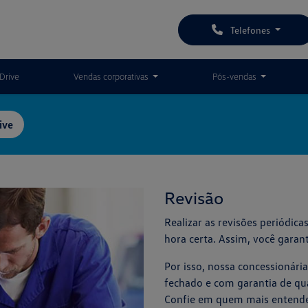
Telefones
Drive
Vendas corporativas
Pós-vendas
ive
Revisão
Realizar as revisões periódic
hora certa. Assim, você garan
Por isso, nossa concessionári
fechado e com garantia de qual
Confie em quem mais entende 