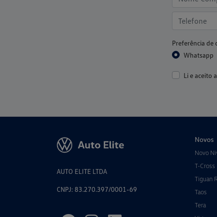
Preferência de 
Whatsapp
Li e aceito 
Novos
Novo Ni
T-Cross
AUTO ELITE LTDA
Tiguan 
CNPJ: 83.270.397/0001-69
Taos
Tera