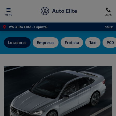
MENU
LIGAR
VW Auto Elite - Capinzal
Alterar
Locadoras
Empresas
Frotista
Táxi
PCD