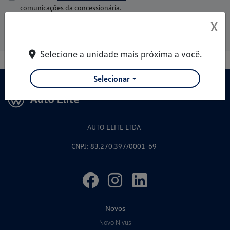
comunicações da concessionária.
X
Entrar em contato
Selecione a unidade mais próxima a você.
Selecionar
AUTO ELITE LTDA
CNPJ: 83.270.397/0001-69
Novos
Novo Nivus