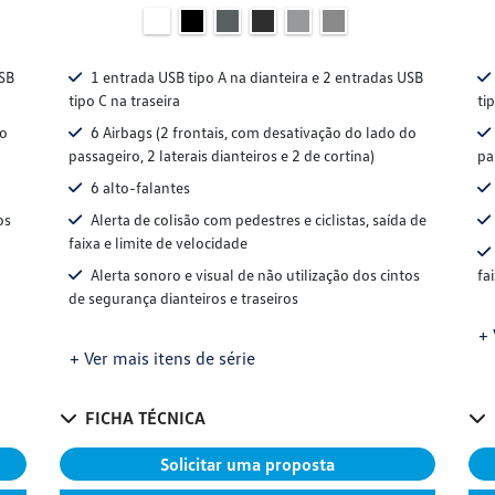
USB
1 entrada USB tipo A na dianteira e 2 entradas USB
tipo C na traseira
ti
do
6 Airbags (2 frontais, com desativação do lado do
passageiro, 2 laterais dianteiros e 2 de cortina)
pa
6 alto-falantes
os
Alerta de colisão com pedestres e ciclistas, saída de
faixa e limite de velocidade
Alerta sonoro e visual de não utilização dos cintos
fa
de segurança dianteiros e traseiros
+ 
+ Ver mais itens de série
FICHA TÉCNICA
Solicitar uma proposta