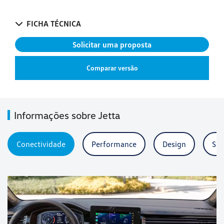
FICHA TÉCNICA
Solicitar uma proposta
Comparar versão
Informações sobre Jetta
Conectividade
Performance
Design
Seg