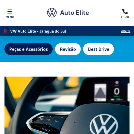
MENU
LIGAR
VW Auto Elite - Jaraguá do Sul
Alterar
Peças e Acessórios
Revisão
Best Drive