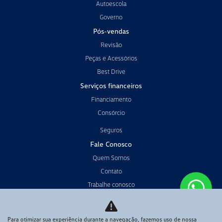
Autoescola
Governo
Pós-vendas
Revisão
Peças e Acessórios
Best Drive
Serviços financeiros
Financiamento
Consórcio
Seguros
Fale Conosco
Quem Somos
Contato
Trabalhe conosco
Política de privacidade
Código de Conduta
Para otimizar sua experiência durante a navegação, fazemos uso de nossa