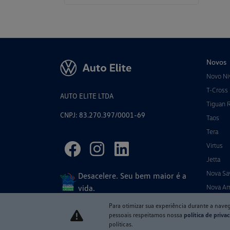
Novos
Novo Ni
T-Cross
AUTO ELITE LTDA
Tiguan 
CNPJ: 83.270.397/0001-69
Taos
Tera
Virtus
Jetta
Nova Sa
Desacelere. Seu bem maior é a
vida.
Nova A
Para otimizar sua experiência durante a nave
pessoais respeitamos nossa
política de priva
políticas.