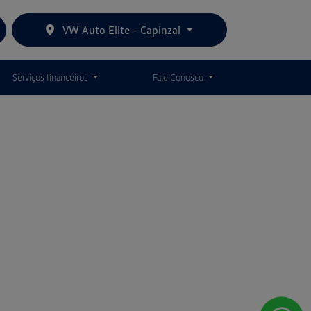
VW Auto Elite - Capinzal
Serviços financeiros
Fale Conosco