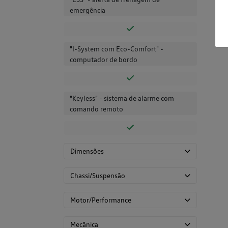
emergência
"I-System com Eco-Comfort" -
computador de bordo
"Keyless" - sistema de alarme com
comando remoto
Dimensões
Chassi/Suspensão
Motor/Performance
Mecânica