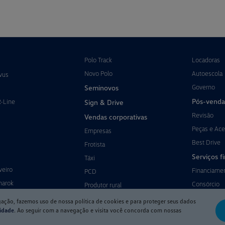
Polo Track
Locadoras
Novo Polo
Autoescola
vus
Governo
Seminovos
Pós-venda
R-Line
Sign & Drive
Revisão
Vendas corporativas
Peças e Ace
Empresas
Best Drive
Frotista
Serviços f
Táxi
veiro
Financiame
PCD
marok
Consórcio
Produtor rural
gação, fazemos uso de nossa política de cookies e para proteger seus dados
cidade
. Ao seguir com a navegação e visita você concorda com nossas
Desenvolvido pela DEALERSPACE ® Direitos Reservados.