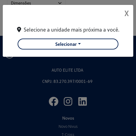
Dimensões
X
Selecione a unidade mais próxima a você.
Selecionar
AUTO ELITE LTDA
CNPJ: 83.270.397/0001-69
Novos
Novo Nivus
T-Cross